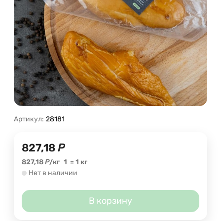
Артикул:
28181
827,18
Р
827,18
Р
/
кг
1
=
1
кг
Нет в наличии
В корзину