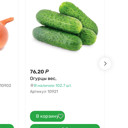
76,20
Р
138,
Огурцы вес,
138,16
Бана
10902
В наличии 102.7 шт.
Артикул
10921
В н
Артик
В корзину
В 