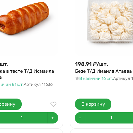
шт.
198,91
Р
/
шт.
ка в тесте Т/Д Исмаила
Безе Т/Д Имаила Атаева
а
В наличии 16 шт.
Артикул
личии 81 шт.
Артикул
11636
орзину
В корзину
+
-