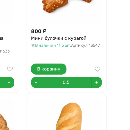
800
Р
ла
Мини булочки с курагой
В наличии 11.5 шт.
Артикул
13547
11633
В корзину
+
-
+