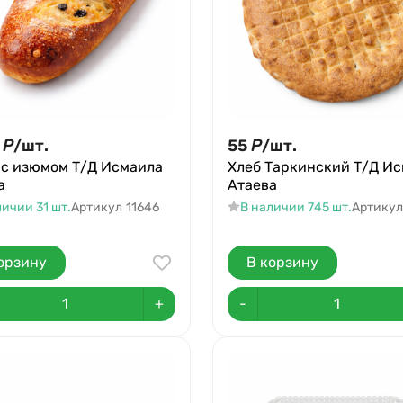
Р
/
шт.
55
Р
/
шт.
 с изюмом Т/Д Исмаила
Хлеб Таркинский Т/Д И
а
Атаева
личии 31 шт.
Артикул
11646
В наличии 745 шт.
Артикул
орзину
В корзину
+
-