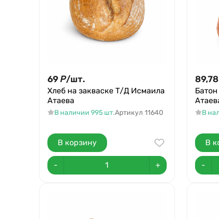
69
Р
/
шт.
89,78
Хлеб на закваске Т/Д Исмаила
Батон
Атаева
Атаев
В наличии 995 шт.
Артикул
11640
В на
В корзину
В к
-
+
-