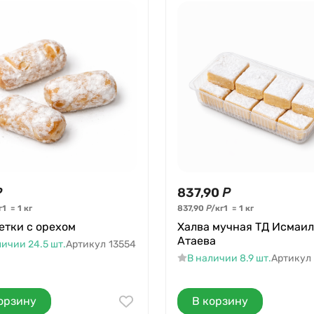
Р
837,90
Р
г
1
=
1
кг
837,90
Р
/
кг
1
=
1
кг
етки с орехом
Халва мучная ТД Исмаи
Атаева
личии 24.5 шт.
Артикул
13554
В наличии 8.9 шт.
Артикул
орзину
В корзину