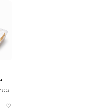
ла
13552