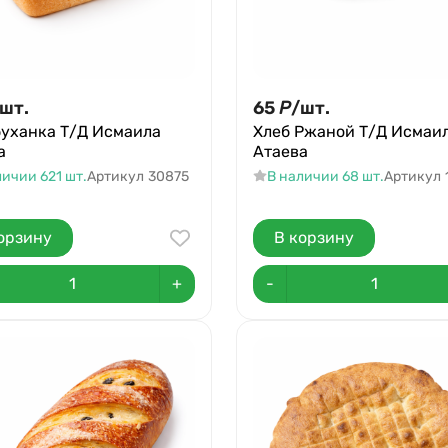
шт.
65
Р
/
шт.
буханка Т/Д Исмаила
Хлеб Ржаной Т/Д Исмаи
а
Атаева
личии 621 шт.
Артикул
30875
В наличии 68 шт.
Артикул
орзину
В корзину
+
-