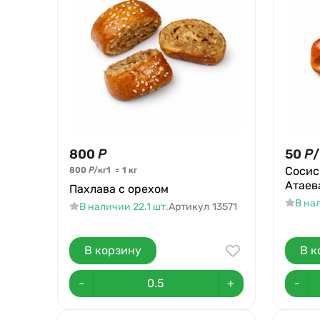
800
Р
50
Р
/
Сосис
800
Р
/
кг
1
=
1
кг
Атаев
Пахлава с орехом
В на
В наличии 22.1 шт.
Артикул
13571
В корзину
В к
-
+
-