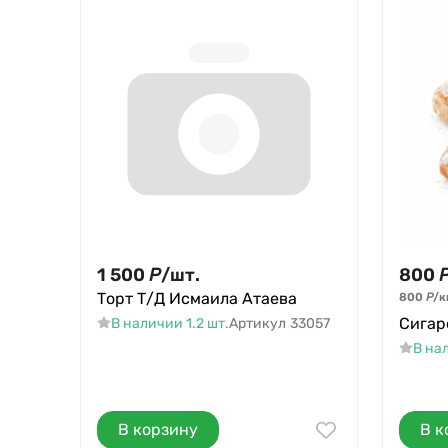
1 500
Р
/
шт.
800
Торт Т/Д Исмаила Атаева
800
Р
/
к
Сигар
В наличии 1.2 шт.
Артикул
33057
В на
В корзину
В к