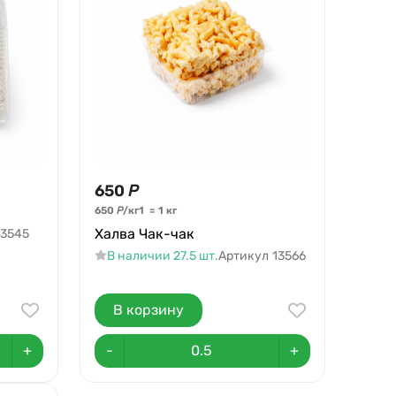
650
Р
650
Р
/
кг
1
=
1
кг
Халва Чак-чак
13545
В наличии 27.5 шт.
Артикул
13566
В корзину
+
-
+