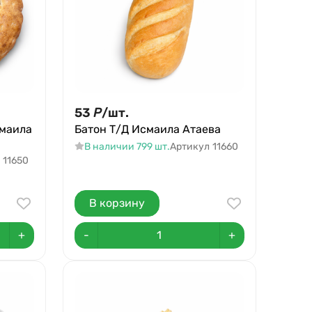
53
Р
/
шт.
смаила
Батон Т/Д Исмаила Атаева
В наличии 799 шт.
Артикул
11660
11650
В корзину
+
-
+