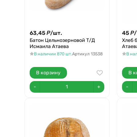
63,45
Р
/
шт.
45
Р
/
Батон Цельнозерновой Т/Д
Хлеб 
Исмаила Атаева
Атаев
В наличии 870 шт.
Артикул
13538
В на
В корзину
В к
-
+
-