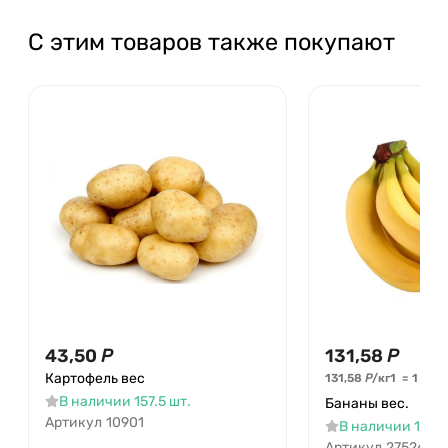
С этим товаров также покупают
43,50
Р
131,58
Р
Картофель вес
131,58
Р
/
кг
1
=
1
кг
В наличии 157.5 шт.
Бананы вес.
Артикул
10901
В наличии 164.6
Артикул
27526