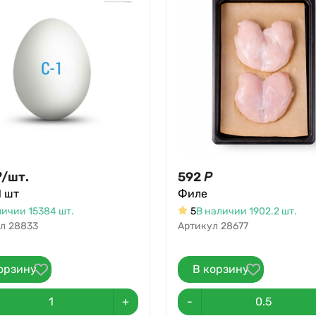
Р
/
шт.
592
Р
1 шт
Филе
личии 15384 шт.
5
В наличии 1902.2 шт.
л
28833
Артикул
28677
орзину
В корзину
+
-