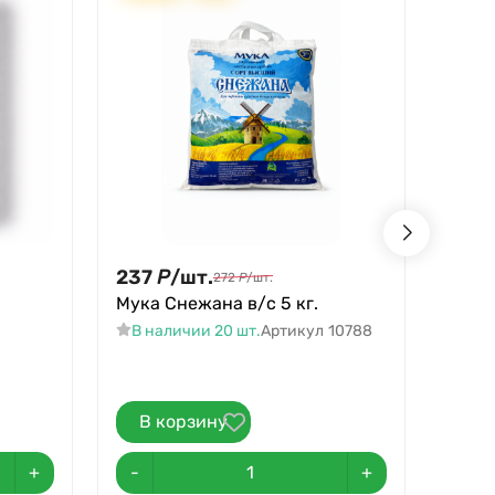
237
Р
/
шт.
37
Р
272
Р
/
шт.
Мука Снежана в/с 5 кг.
Лук в
В наличии 20 шт.
Артикул
10788
В на
Артик
В корзину
В 
+
-
+
-