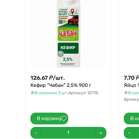
126,67
Р
/
шт.
7,70
Кефир "Чабан" 2,5% 900 г
Яйцо 
В наличии 3 шт.
Артикул
10715
В на
Артику
В корзину
В к
-
+
-