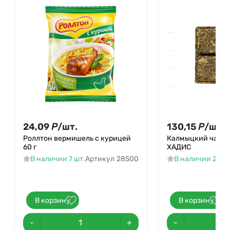
24,09
Р
/
шт.
130,15
Р
/
шт.
Роллтон вермишель с курицей
Калмыцкий чай ч
60 г
ХАДИС
В наличии 7 шт.
Артикул
28500
В наличии 2 шт.
В корзину
В корзину
-
+
-