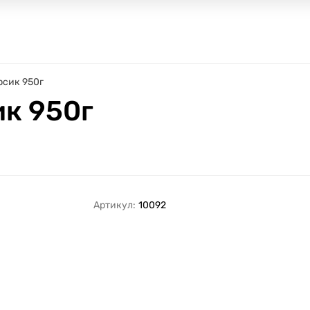
рсик 950г
ик 950г
Артикул:
10092