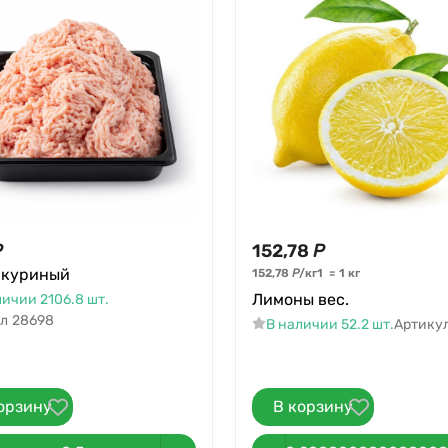
Р
152,78
Р
 куриный
152,78
Р
/
кг
1
=
1
кг
Лимоны вес.
личии 2106.8 шт.
л
28698
В наличии 52.2 шт.
Артику
орзину
В корзину