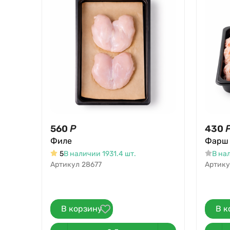
560
Р
430
Филе
Фарш
5
В наличии 1931.4 шт.
В на
Артикул
28677
Артику
В корзину
В к