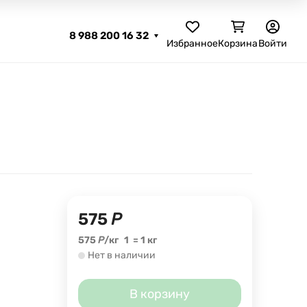
8 988 200 16 32
Избранное
Корзина
Войти
575
Р
575
Р
/
кг
1
=
1
кг
Нет в наличии
В корзину