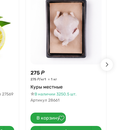
275
Р
99
Р
Лук 
275
Р
/
кг
1
=
1
кг
Куры местные
В на
л
27569
В наличии 3250.5 шт.
Артикул
28661
В корзину
В 