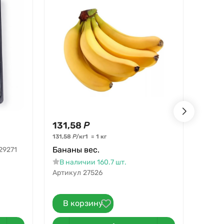
131,58
Р
7,70
Яйцо
131,58
Р
/
кг
1
=
1
кг
Бананы вес.
29271
В н
Артик
В наличии 160.7 шт.
Артикул
27526
В корзину
В 