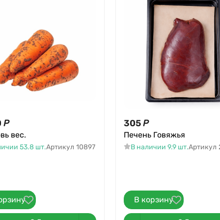
0
Р
305
Р
вь вес.
Печень Говяжья
личии 53.8 шт.
Артикул
10897
В наличии 9.9 шт.
Артикул
орзину
В корзину