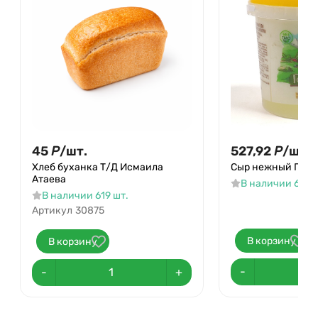
45
Р
/
шт.
527,92
Р
/
шт.
Хлеб буханка Т/Д Исмаила
Сыр нежный Горян
Атаева
В наличии 6 шт.
В наличии 619 шт.
Артикул
30875
В корзину
В корзину
-
-
+