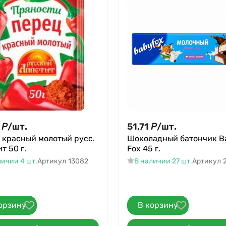
Р
/
шт.
51,71
Р
/
шт.
 красный молотый русс.
Шоколадный батончик B
т 50 г.
Fox 45 г.
личии 4 шт.
Артикул
13082
В наличии 27 шт.
Артикул
орзину
В корзину