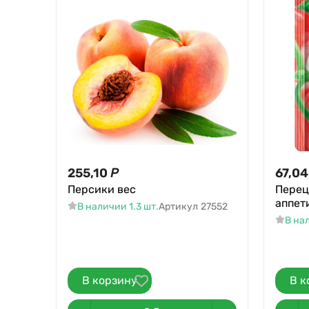
255,10
Р
67,04
Персики вес
Перец
аппети
В наличии 1.3 шт.
Артикул
27552
В на
В корзину
В к