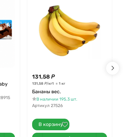
131,58
Р
160,
aby
Милк
131,58
Р
/
кг
1
=
1
кг
цельн
Бананы вес.
28915
В н
В наличии 195.3 шт.
Артикул
27526
В корзину
В 