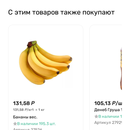
С этим товаров также покупают
131,58
Р
105,13
Р
/
шт.
Денеб Груша 1,25 
131,58
Р
/
кг
1
=
1
кг
В наличии 19 шт
Бананы вес.
Артикул
27929
В наличии 195.3 шт.
Артикул
27526