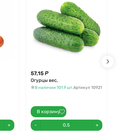
57,15
Р
50,8
Огурцы вес,
Бурак
В наличии 101.9 шт.
Артикул
10921
В н
В корзину
В 
+
-
+
-