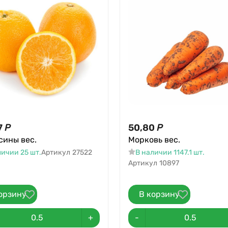
7
Р
50,80
Р
сины вес.
Морковь вес.
личии 25 шт.
Артикул
27522
В наличии 1147.1 шт.
Артикул
10897
орзину
В корзину
+
-