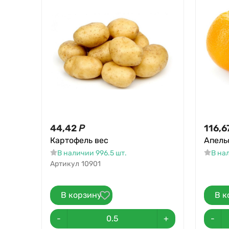
44,42
Р
116,6
Картофель вес
Апель
В наличии 996.5 шт.
В на
Артикул
10901
В корзину
В к
-
+
-