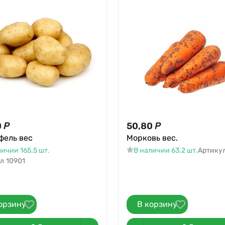
0
Р
50,80
Р
фель вес
Морковь вес.
ичии 165.5 шт.
В наличии 63.2 шт.
Артику
л
10901
орзину
В корзину