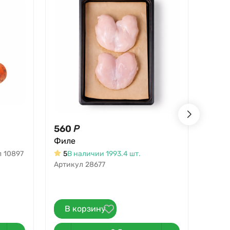
560
Р
37
Р
Филе
Лук в
л
10897
5
В наличии 1993.4 шт.
В на
Артикул
28677
Артик
В корзину
В 