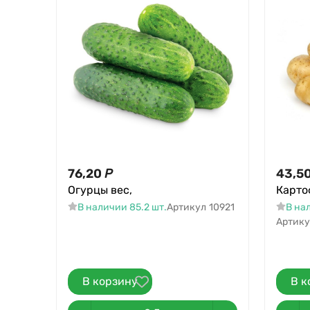
76,20
Р
43,5
Огурцы вес,
Карто
В наличии 85.2 шт.
Артикул
10921
В нал
Артику
В корзину
В к