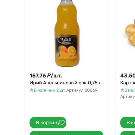
157,76
Р
/
шт.
43,5
Ириб Апельсиновый сок 0,75 л.
Карто
В наличии 2 шт.
Артикул
28069
В на
Артику
В корзину
В к