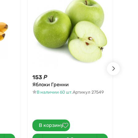
153
Р
45,8
Яблоки Гренни
Кинза
В наличии 60 шт.
Артикул
27549
В н
В корзину
В 