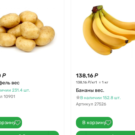
0
Р
138,16
Р
фель вес
138,16
Р
/
кг
1
=
1
кг
Бананы вес.
личии 231.4 шт.
л
10901
В наличии 152.8 шт.
Артикул
27526
орзину
В корзину