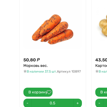
50,80
Р
43,5
Морковь вес.
Карто
В наличии 37.5 шт.
Артикул
10897
В на
В корзину
В к
-
+
-