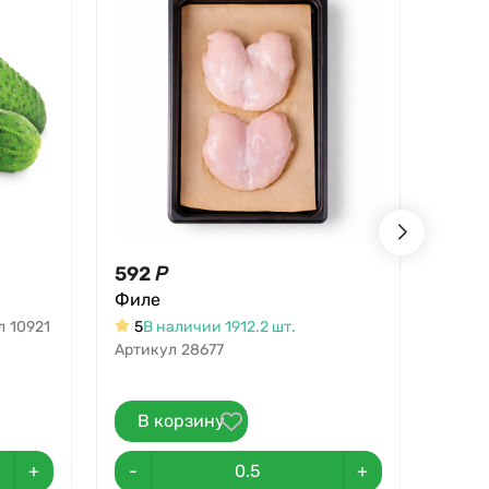
592
Р
131,
Филе
131,58
Бана
л
10921
5
В наличии 1912.2 шт.
Артикул
28677
В на
В корзину
В 
+
-
+
-