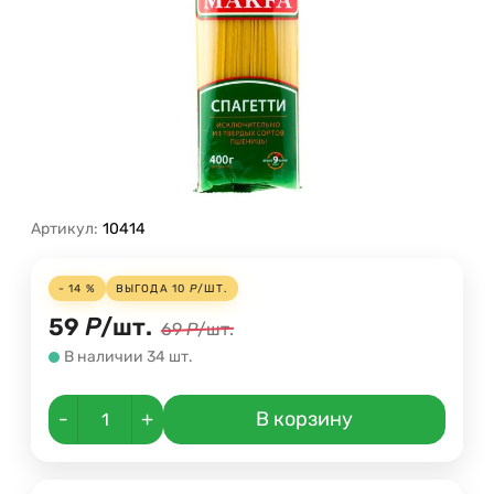
Артикул:
10414
- 14 %
ВЫГОДА
10
Р
/
ШТ.
59
Р
/
шт.
69
Р
/
шт.
В наличии 34 шт.
-
+
В корзину