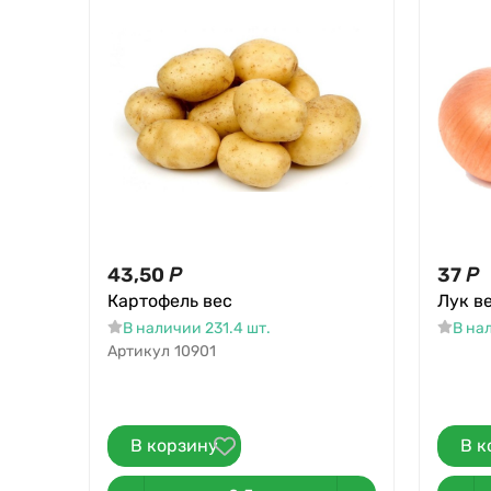
43,50
Р
37
Р
Картофель вес
Лук ве
В наличии 231.4 шт.
В нал
Артикул
10901
В корзину
В к