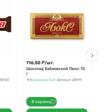
116,50
Р
/
шт.
138,
Шоколад Бабаевский Люкс 75
138,16
г
Бана
28760
В наличии 3 шт.
Артикул
28919
В н
Артик
В корзину
В 