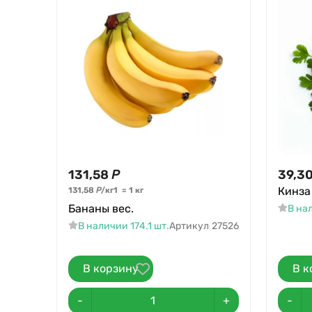
131,58
Р
39,3
Кинза
131,58
Р
/
кг
1
=
1
кг
Бананы вес.
В на
В наличии 174.1 шт.
Артикул
27526
В корзину
В к
-
+
-