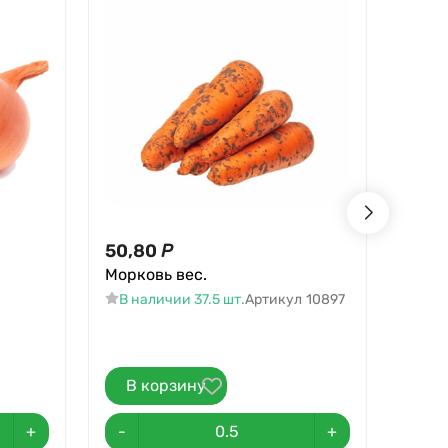
50,80
Р
76,2
Морковь вес.
Огур
В наличии 37.5 шт.
Артикул
10897
В н
В корзину
В 
+
-
+
-