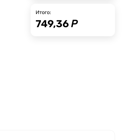
Итого:
749,36
Р