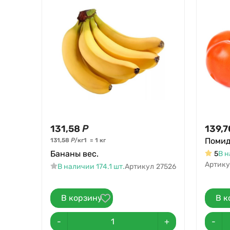
131,58
Р
139,7
Помид
131,58
Р
/
кг
1
=
1
кг
Бананы вес.
5
В н
Артику
В наличии 174.1 шт.
Артикул
27526
В корзину
В к
-
+
-