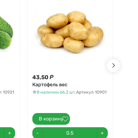
43,50
Р
76,2
Картофель вес
Пере
л
10921
В наличии 66.2 шт.
Артикул
10901
5
В 
Артик
В корзину
В 
+
-
+
-