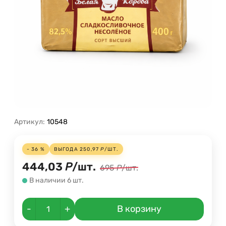
Артикул:
10548
- 36 %
ВЫГОДА
250,97
Р
/
ШТ.
444,03
Р
/
шт.
695
Р
/
шт.
В наличии 6 шт.
-
+
В корзину