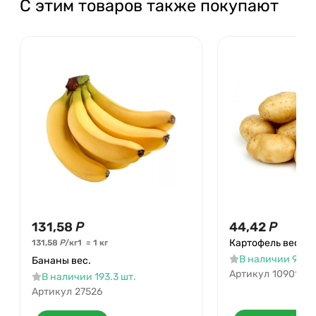
С этим товаров также покупают
131,58
Р
44,42
Р
Картофель вес
131,58
Р
/
кг
1
=
1
кг
В наличии 971.2
Бананы вес.
Артикул
10901
В наличии 193.3 шт.
Артикул
27526