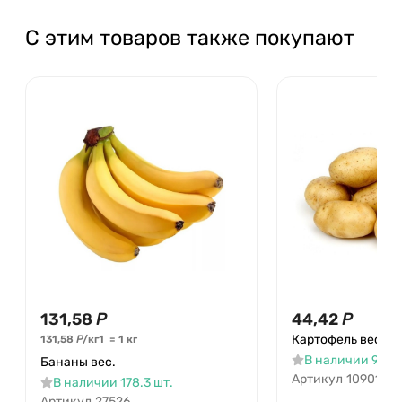
С этим товаров также покупают
131,58
Р
44,42
Р
Картофель вес
131,58
Р
/
кг
1
=
1
кг
В наличии 951.2
Бананы вес.
Артикул
10901
В наличии 178.3 шт.
Артикул
27526