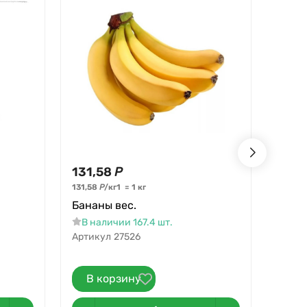
131,58
Р
101,
Поми
131,58
Р
/
кг
1
=
1
кг
Бананы вес.
В на
В наличии 167.4 шт.
Артикул
27526
В корзину
В 