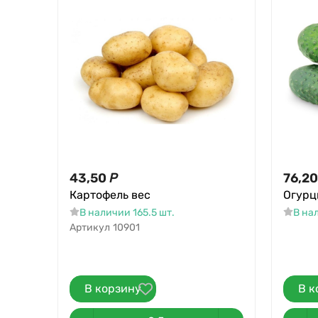
43,50
Р
76,20
Картофель вес
Огурц
В наличии 165.5 шт.
В на
Артикул
10901
В корзину
В к