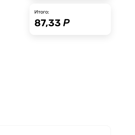
Итого:
87,33
Р