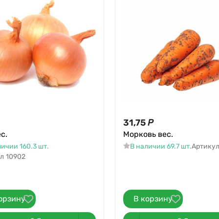
31,75
Р
с.
Морковь вес.
личии 160.3 шт.
В наличии 69.7 шт.
Артику
л
10902
орзину
В корзину