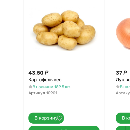
43,50
Р
37
Р
Картофель вес
Лук ве
В наличии 189.5 шт.
В на
Артикул
10901
Артику
В корзину
В к