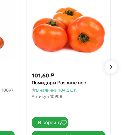
101,60
Р
76,2
Помидоры Розовые вес
Огур
л
10897
В наличии 104.2 шт.
В на
Артикул
10908
В корзину
В 