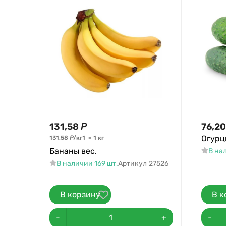
131,58
Р
76,20
Огурц
131,58
Р
/
кг
1
=
1
кг
Бананы вес.
В на
В наличии 169 шт.
Артикул
27526
В корзину
В к
-
+
-