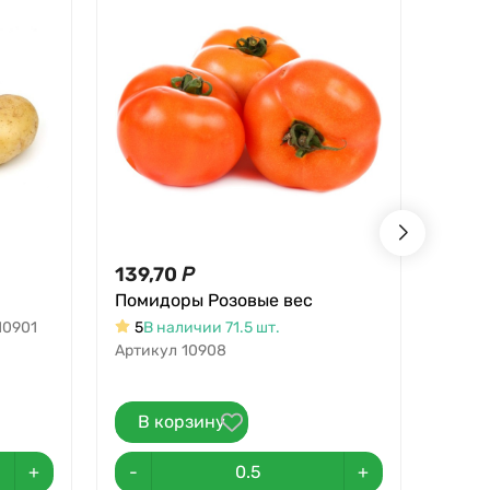
139,70
Р
50,8
Помидоры Розовые вес
Морк
10901
5
В наличии 71.5 шт.
В н
Артикул
10908
В корзину
В 
+
-
+
-