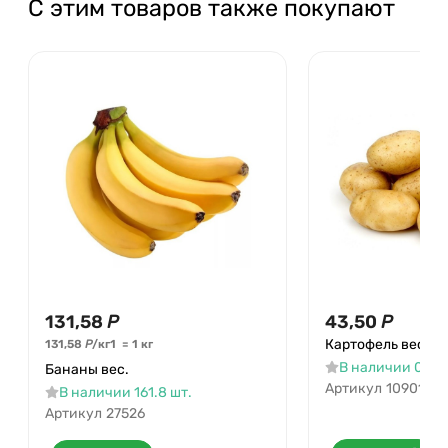
С этим товаров также покупают
131,58
Р
43,50
Р
Картофель вес
131,58
Р
/
кг
1
=
1
кг
В наличии 0.3 ш
Бананы вес.
Артикул
10901
В наличии 161.8 шт.
Артикул
27526