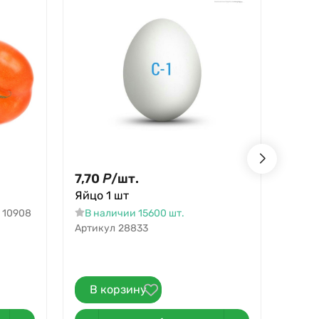
7,70
Р
/
шт.
220,
Яйцо 1 шт
Гриб
10908
В наличии 15600 шт.
В на
Артикул
28833
В корзину
В 