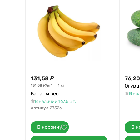
131,58
Р
76,20
Огурц
131,58
Р
/
кг
1
=
1
кг
Бананы вес.
В нал
В наличии 167.5 шт.
Артикул
27526
В корзину
В к