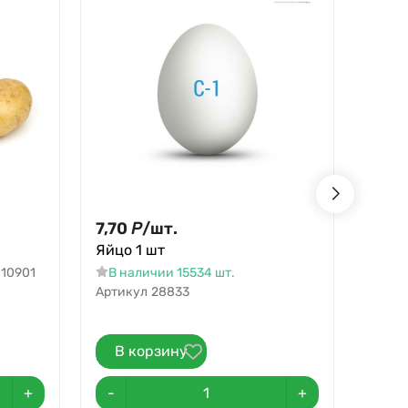
7,70
Р
/
шт.
139,
Яйцо 1 шт
Поми
10901
В наличии 15534 шт.
В н
Артикул
28833
В корзину
В 
+
-
+
-