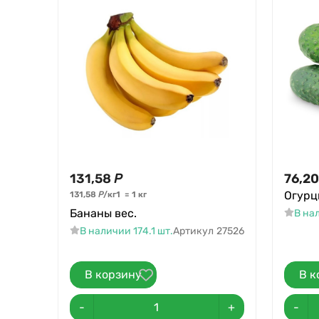
131,58
Р
76,20
Огурц
131,58
Р
/
кг
1
=
1
кг
Бананы вес.
В нал
В наличии 174.1 шт.
Артикул
27526
В корзину
В к
-
+
-