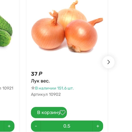
37
Р
7,70
Лук вес.
Яйцо
л
10921
В наличии 151.6 шт.
В н
Артикул
10902
Артик
В корзину
В 
+
-
+
-