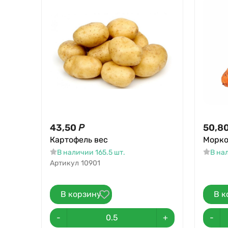
43,50
Р
50,8
Картофель вес
Морко
В наличии 165.5 шт.
В на
Артикул
10901
В корзину
В к
-
+
-