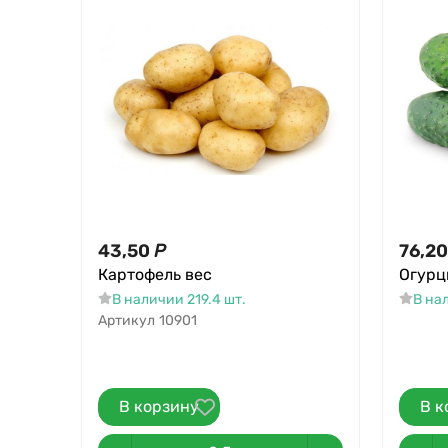
43,50
Р
76,20
Картофель вес
Огурц
В наличии 219.4 шт.
В на
Артикул
10901
В корзину
В к