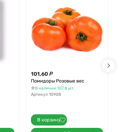
101,60
Р
131,
Помидоры Розовые вес
131,58
Бана
В наличии 107.8 шт.
Артикул
10908
В на
Артик
В корзину
В 